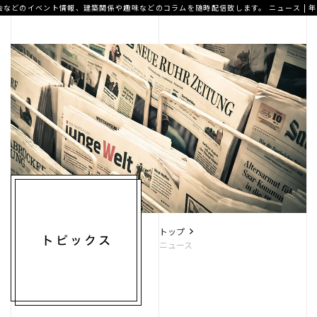
会などのイベント情報、建築関係や趣味などのコラムを随時配信致します。
ニュース | 
A.T home
デザイナー住宅
高性能住宅
トップ
ニュース