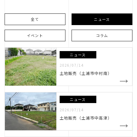
リノベーション
不動産
良造
全て
ニュース
イベント
コラム
ニュース
2026/07/14
土地販売（土浦市中村南）
ガレージ
レントハウス
ニュース
2026/07/14
土地販売（土浦市中高津）
武川設計室