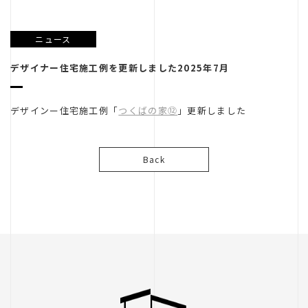
リノベーション
不動産
ニュース
良造
デザイナー住宅施工例を更新しました2025年7月
デザインー住宅施工例「
つくばの家⑫
」更新しました
Back
ガレージ
レントハウス
武川設計室