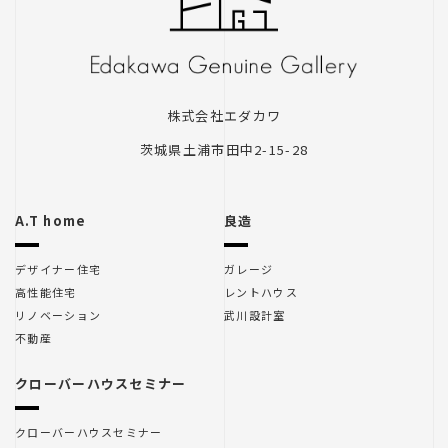
クローバーハウスセミナー
株式会社エダカワ
茨城県土浦市田中2-15-28
クローバーハウスセミナー
木のこの会
A.T home
良造
デザイナー住宅
ガレージ
高性能住宅
レントハウス
リノベーション
武川設計室
不動産
里山住宅
クローバーハウスセミナー
クローバーハウスセミナー