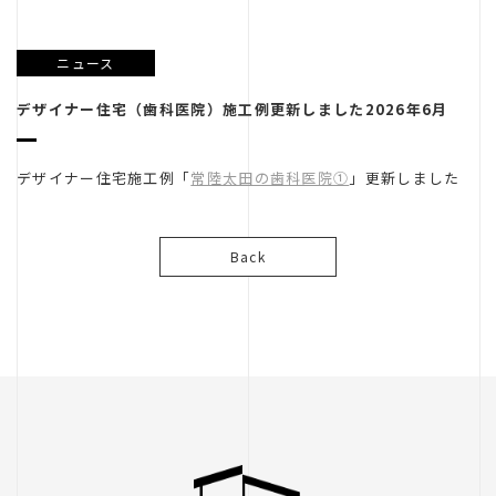
リノベーション
不動産
ニュース
良造
デザイナー住宅（歯科医院）施工例更新しました2026年6月
デザイナー住宅施工例「
常陸太田の歯科医院①
」更新しました
Back
ガレージ
レントハウス
武川設計室