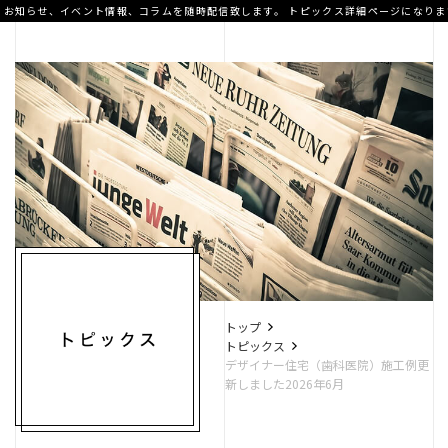
お知らせ、イベント情報、コラムを随時配信致します。
トピックス詳細ページになりま
A.T home
デザイナー住宅
高性能住宅
トップ
トピックス
デザイナー住宅（歯科医院）施工例更
新しました2026年6月