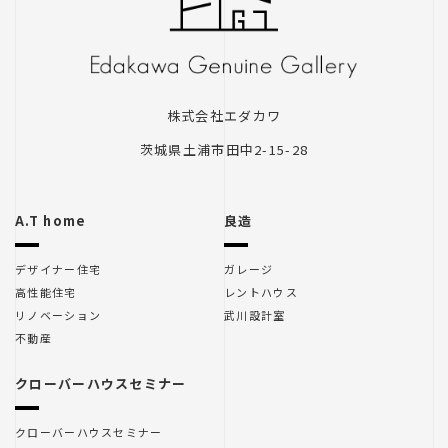
クローバーハウスセミナー
株式会社エダカワ
茨城県土浦市田中2-15-28
クローバーハウスセミナー
木のこの会
A.T home
良造
デザイナー住宅
ガレージ
高性能住宅
レントハウス
リノベーション
武川設計室
不動産
里山住宅
クローバーハウスセミナー
クローバーハウスセミナー