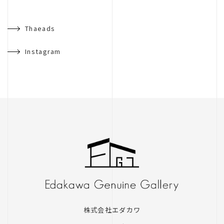
リノベーション
不動産
Thaeads
良造
Instagram
ガレージ
レントハウス
武川設計室
株式会社エダカワ