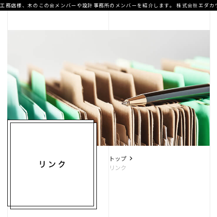
工務店様、木のこの会メンバーや設計事務所のメンバーを紹介します。
株式会社エダカ
A.T home
デザイナー住宅
高性能住宅
トップ
リンク