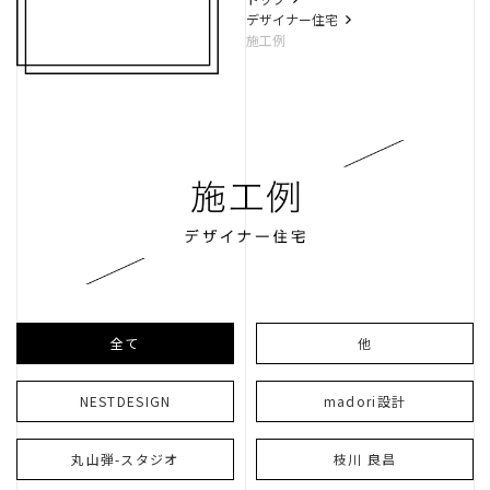
リノベーション
不動産
デザイナー住宅
施工例
良造
ガレージ
レントハウス
全て
他
NESTDESIGN
madori設計
武川設計室
丸山弾-スタジオ
枝川 良昌