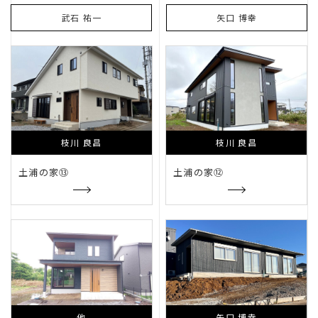
武石 祐一
矢口 博幸
クローバーハウスセミナー
枝川 良昌
枝川 良昌
クローバーハウスセミナー
木のこの会
土浦の家⑬
土浦の家⑫
里山住宅
他
矢口 博幸