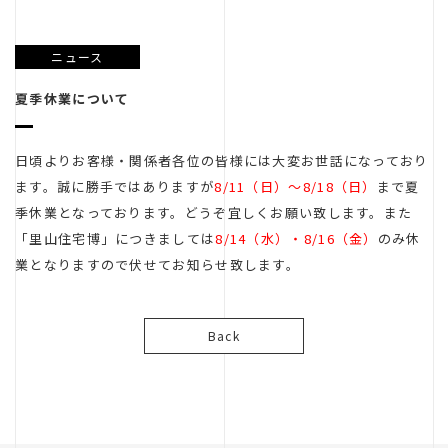
リノベーション
不動産
ニュース
良造
夏季休業について
日頃よりお客様・関係者各位の皆様には大変お世話になっており
ます。誠に勝手ではありますが
8/11（日）～8/18（日）
まで夏
季休業となっております。どうぞ宜しくお願い致します。また
「里山住宅博」につきましては
8/14（水）・8/16（金）
のみ休
ガレージ
レントハウス
業となりますので伏せてお知らせ致します。
Back
武川設計室