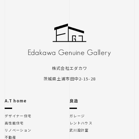
クローバーハウスセミナー
クローバーハウスセミナー
木のこの会
株式会社エダカワ
茨城県土浦市田中2-15-28
A.T home
良造
デザイナー住宅
ガレージ
里山住宅
高性能住宅
レントハウス
リノベーション
武川設計室
不動産